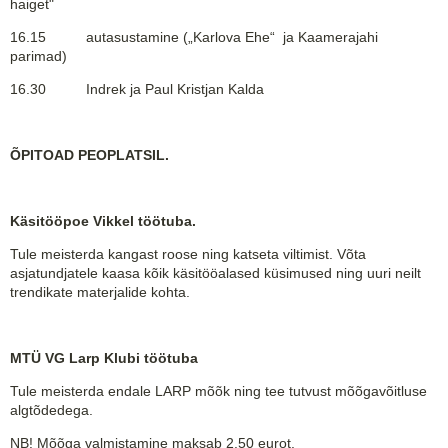
haiget"
16.15 autasustamine („Karlova Ehe“ ja Kaamerajahi
parimad)
16.30 Indrek ja Paul Kristjan Kalda
ÕPITOAD PEOPLATSIL.
Käsitööpoe Vikkel töötuba.
Tule meisterda kangast roose ning katseta viltimist. Võta
asjatundjatele kaasa kõik käsitööalased küsimused ning uuri neilt
trendikate materjalide kohta.
MTÜ VG Larp Klubi töötuba
Tule meisterda endale LARP mõõk ning tee tutvust mõõgavõitluse
algtõdedega.
NB! Mõõga valmistamine maksab 2.50 eurot.