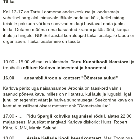
Täika
Kell 12-17 on Tartu Loomemajanduskeskuse ja loodusmaja
vahelisel pargialal toimuvale täikale oodatud kõik, kellel midagi
teistele pakkuda või kes soovivad midagi huvitavat enda jaoks
leida. Ootame müüma oma kasutatud kraami ja käsitööd, kaupa
ihule ja hingele. NB! Sel aastal korraldajad täikal osalejaile laudu ei
organiseeri. Täikal osalemine on tasuta.
10.00 - 15.00 võimalus külastada
Tartu Kunstikooli klaastorni
ja
trepihallis
näitust Karlova inimestest ja hoonetest.
16.00
ansambli Aroonia kontsert "Öömetsalaulud"
Karlova päritoluga naisansambel Aroonia on taaskord valmis
saanud põneva kava, milles on nii tantsu, kui laulu ja lugusid. Igal
juhul on tegemist väärt ja hariva sündmusega! Seekordne kava on
kantud müstilisest öisest metsast ehk "Öömetsalaulud"
17.00 - …
Pidu Spargli kohviku tagumisel rõdul
, alates 22.00
majas sees. Muusikat mängivad Karlova diskorid: Huns, Robert
Kähr, KLMN, Martin Salundi
18.00
Arsise Kellade Kooli kevadkontsert
, Mari Toominga