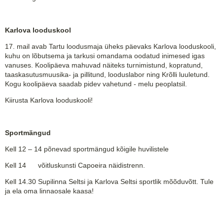
Karlova looduskool
17. mail avab Tartu loodusmaja üheks päevaks Karlova looduskooli,
kuhu on lõbutsema ja tarkusi omandama oodatud inimesed igas
vanuses. Koolipäeva mahuvad näiteks turnimistund, kopratund,
taaskasutusmuusika- ja pillitund, looduslabor ning Krõlli luuletund.
Kogu koolipäeva saadab pidev vahetund - melu peoplatsil.
Kiirusta Karlova looduskooli!
Sportmängud
Kell 12 – 14 põnevad sportmängud kõigile huvilistele
Kell 14 võitluskunsti Capoeira näidistrenn.
Kell 14.30 Supilinna Seltsi ja Karlova Seltsi sportlik mõõduvõtt. Tule
ja ela oma linnaosale kaasa!