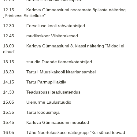
12.15 Karlova Gümnaasiumi nooremate õpilaste näitering
„Printsess Sinikelluke"
12.30 Forseliuse kooli rahvatantsijad
12.45 mudilaskoor Viisiterakesed
13.00 Karlova Gümnaasiumi 8. klassi näitering "Midagi ei
olnud"
13.15 stuudio Duende flamenkotantsijad
13.30 Tartu I Muusikakooli kitarriansambel
14.15 Tartu Parmupilliaktiiv
14.30 Teadusbussi teadusetendus
15.05 Ülenurme Laulustuudio
15.35 Tartu loodusmaja
15.45 Karlova Gümnaasiumi muusikud
16.05 Tähe Noortekeskuse näitegrupp "Kui sõnad teevad