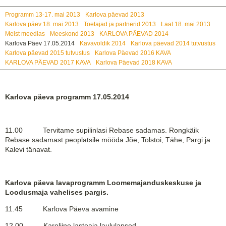
Programm 13-17. mai 2013
Karlova päevad 2013
Karlova päev 18. mai 2013
Toetajad ja partnerid 2013
Laat 18. mai 2013
Meist meedias
Meeskond 2013
KARLOVA PÄEVAD 2014
Karlova Päev 17.05.2014
Kavavoldik 2014
Karlova päevad 2014 tutvustus
Karlova päevad 2015 tutvustus
Karlova Päevad 2016 KAVA
KARLOVA PÄEVAD 2017 KAVA
Karlova Päevad 2018 KAVA
Karlova päeva programm 17.05.2014
11.00 Tervitame supilinlasi Rebase sadamas. Rongkäik
Rebase sadamast peoplatsile mööda Jõe, Tolstoi, Tähe, Pargi ja
Kalevi tänavat.
Karlova päeva lavaprogramm Loomemajanduskeskuse ja
Loodusmaja vahelises pargis.
11.45 Karlova Päeva avamine
12.00 Karoliine lasteaia laululapsed