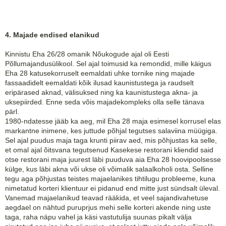
4. Majade endised elanikud
Kinnistu Eha 26/28 omanik Nõukogude ajal oli Eesti
Põllumajandusülikool. Sel ajal toimusid ka remondid, mille käigus
Eha 28 katusekorruselt eemaldati uhke tornike ning majade
fassaadidelt eemaldati kõik ilusad kaunistustega ja raudselt
eripärased aknad, välisuksed ning ka kaunistustega akna- ja
uksepiirded. Enne seda võis majadekompleks olla selle tänava
pärl.
1980-ndatesse jääb ka aeg, mil Eha 28 maja esimesel korrusel elas
markantne inimene, kes juttude põhjal tegutses salaviina müügiga.
Sel ajal puudus maja taga krunti piirav aed, mis põhjustas ka selle,
et omal ajal õitsvana tegutsenud Kasekese restorani kliendid said
otse restorani maja juurest läbi puuduva aia Eha 28 hoovipoolsesse
külge, kus läbi akna või ukse oli võimalik salaalkoholi osta. Selline
tegu aga põhjustas teistes majaelanikes tihtilugu probleeme, kuna
nimetatud korteri klientuur ei pidanud end mitte just sündsalt üleval.
Vanemad majaelanikud teavad rääkida, et veel sajandivahetuse
aegdael on nähtud puruprjus mehi selle korteri akende ning uste
taga, raha näpu vahel ja käsi vastutulija suunas pikalt välja