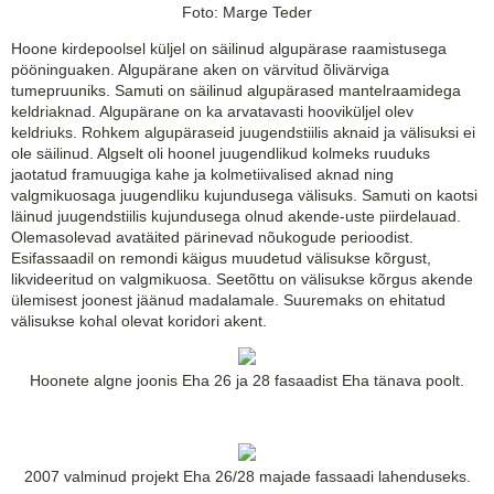
Foto: Marge Teder
Hoone kirdepoolsel küljel on säilinud algupärase raamistusega
pööninguaken. Algupärane aken on värvitud õlivärviga
tumepruuniks. Samuti on säilinud algupärased mantelraamidega
keldriaknad. Algupärane on ka arvatavasti hooviküljel olev
keldriuks. Rohkem algupäraseid juugendstiilis aknaid ja välisuksi ei
ole säilinud. Algselt oli hoonel juugendlikud kolmeks ruuduks
jaotatud framuugiga kahe ja kolmetiivalised aknad ning
valgmikuosaga juugendliku kujundusega välisuks. Samuti on kaotsi
läinud juugendstiilis kujundusega olnud akende-uste piirdelauad.
Olemasolevad avatäited pärinevad nõukogude perioodist.
Esifassaadil on remondi käigus muudetud välisukse kõrgust,
likvideeritud on valgmikuosa. Seetõttu on välisukse kõrgus akende
ülemisest joonest jäänud madalamale. Suuremaks on ehitatud
välisukse kohal olevat koridori akent.
Hoonete algne joonis Eha 26 ja 28 fasaadist Eha tänava poolt.
2007 valminud projekt Eha 26/28 majade fassaadi lahenduseks.