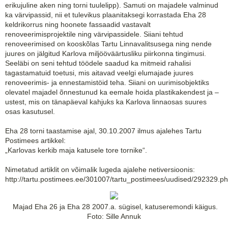
erikujuline aken ning torni tuulelipp). Samuti on majadele valminud
ka värvipassid, nii et tulevikus plaanitaksegi korrastada Eha 28
keldrikorrus ning hoonete fassaadid vastavalt
renoveerimisprojektile ning värvipassidele. Siiani tehtud
renoveerimised on kooskõlas Tartu Linnavalitsusega ning nende
juures on jälgitud Karlova miljööväärtusliku piirkonna tingimusi.
Seeläbi on seni tehtud töödele saadud ka mitmeid rahalisi
tagastamatuid toetusi, mis aitavad veelgi elumajade juures
renoveerimis- ja ennestamistöid teha. Siiani on uurimisobjektiks
olevatel majadel õnnestunud ka eemale hoida plastikakendest ja –
ustest, mis on tänapäeval kahjuks ka Karlova linnaosas suures
osas kasutusel.
Eha 28 torni taastamise ajal, 30.10.2007 ilmus ajalehes Tartu
Postimees artikkel:
„Karlovas kerkib maja katusele tore tornike“.
Nimetatud artiklit on võimalik lugeda ajalehe netiversioonis:
http://tartu.postimees.ee/301007/tartu_postimees/uudised/292329.p
Majad Eha 26 ja Eha 28 2007.a. sügisel, katuseremondi käigus.
Foto: Sille Annuk