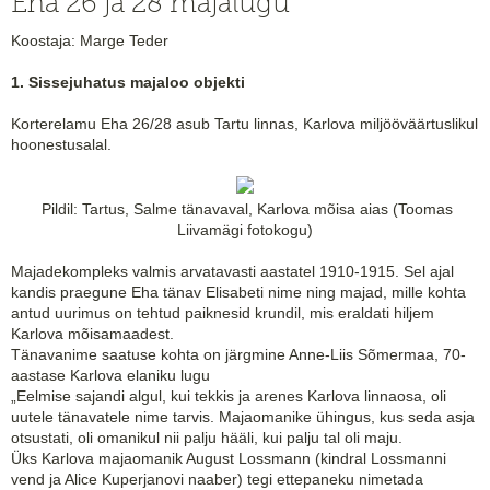
Eha 26 ja 28 majalugu
Koostaja: Marge Teder
1. Sissejuhatus majaloo objekti
Korterelamu Eha 26/28 asub Tartu linnas, Karlova miljööväärtuslikul
hoonestusalal.
Pildil: Tartus, Salme tänavaval, Karlova mõisa aias (Toomas
Liivamägi fotokogu)
Majadekompleks valmis arvatavasti aastatel 1910-1915. Sel ajal
kandis praegune Eha tänav Elisabeti nime ning majad, mille kohta
antud uurimus on tehtud paiknesid krundil, mis eraldati hiljem
Karlova mõisamaadest.
Tänavanime saatuse kohta on järgmine Anne-Liis Sõmermaa, 70-
aastase Karlova elaniku lugu
„Eelmise sajandi algul, kui tekkis ja arenes Karlova linnaosa, oli
uutele tänavatele nime tarvis. Majaomanike ühingus, kus seda asja
otsustati, oli omanikul nii palju hääli, kui palju tal oli maju.
Üks Karlova majaomanik August Lossmann (kindral Lossmanni
vend ja Alice Kuperjanovi naaber) tegi ettepaneku nimetada