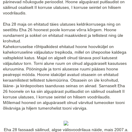
pärinevad nõukogude perioodist. Hoone algupärast puitlaudist on
säilinud osaliselt II korruse ulatuses, I korruse seintel on hilisem
voodrilaudis.
Eha 28 maja on ehitatud täies ulatuses keldrikorrusega ning on
seetõttu Eha 26 hoonest poole korruse võrra kõrgem. Hoone
vundament ja sokkel on ehitatud maakividest ja tellistest ning üle
krohvitud.
Kahekorruselise rõhtpalkidest ehitatud hoone hooviküljel on
kahekorruseline väljaulatuv trepikoda, millel on ühepoolse kaldega
valtsplekist katus. Majal on algselt olnud tänava pool katusest
väljaulatuv torn. Torni alune ruum on olnud algupäraselt kasutuses
eluruumina. Pööningule ja torni alusesse ruumi pääses hoone
peatreppi mööda. Hoone idaküljel avatud otsasein on ehitatud
keraamilistest tellistest tulemüürina. Otsasein on üle krohvitud,
lääne- ja kirdepoolses taanduvas seinas on aknad. Sarnaselt Eha
26 hoonele on ka siin algupärast puitlaudist on säilinud osaliselt II
korruse ulatuses, I korruse seintel on hilisem voodrilaudis.
Mõlemad hooned on algupäraselt olnud värvitud tumeooker tooni
õlivärviga ja hiljem tumerohelist tooni värviga.
Eha 28 fassaadi säilinud, algse välisvoodrilaua näide, mais 2007.a.