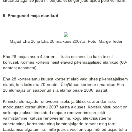
sirutatud aga ise juba nii purjus, et selget juttu ajada pole võimalik.
5. Praegused maja elanikud
Majad Eha 26 ja Eha 28 maikuus 2007.a. Foto: Marge Teder
Eha 26 majas asub 4 korterit – kaks esimesel ja kaks teisel
korrusel. Kolmes korteris neist elavad pikemaajalised elanikud (60-
ndatest aastatest).
Eha 28 korterelamu kuuest korterist elab vaid ühes pikemaajalisem
elanik, kes kolis siia 70-ndatel. Ülejäänud korterite omanikud Eha
28 elumajas on saabunud siia elama peale 2000. aastat.
Kinnistu elumajade renoveerimiseks ja üldiseks arendamisks
moodustati korteriühistu 2007.aasta alguses. Korteriühistu poolt on
selle aja jooksul teostatud majade renoveerimisprojekti
valmistamine, katuse renoveerimine, kogu elektrisüsteemi
vahetamine, kortstnate ning korstnajalgade remont ning torni
taastamise algatamine, mille juures veel on vaja mõned asjad teha