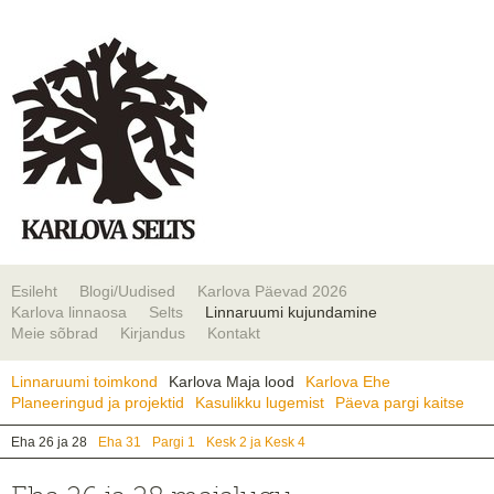
Esileht
Blogi/Uudised
Karlova Päevad 2026
Karlova linnaosa
Selts
Linnaruumi kujundamine
Meie sõbrad
Kirjandus
Kontakt
Linnaruumi toimkond
Karlova Maja lood
Karlova Ehe
Planeeringud ja projektid
Kasulikku lugemist
Päeva pargi kaitse
Eha 26 ja 28
Eha 31
Pargi 1
Kesk 2 ja Kesk 4