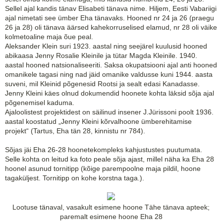
Sellel ajal kandis tänav Elisabeti tänava nime. Hiljem, Eesti Vabariigi
ajal nimetati see ümber Eha tänavaks. Hooned nr 24 ja 26 (praegu
26 ja 28) oli tänava äärsed kahekorruselised elamud, nr 28 oli väike
kolmetoaline maja õue peal.
Aleksander Klein suri 1923. aastal ning seejärel kuulusid hooned
abikaasa Jenny Rosalie Kleinile ja tütar Magda Kleinile. 1940.
aastal hooned natsionaliseeriti. Saksa okupatsiooni ajal anti hooned
omanikele tagasi ning nad jäid omanike valdusse kuni 1944. aasta
suveni, mil Kleinid põgenesid Rootsi ja sealt edasi Kanadasse.
Jenny Kleini käes olnud dokumendid hoonete kohta läksid sõja ajal
põgenemisel kaduma.
Ajaloolistest projektidest on säilinud insener J.Jürissoni poolt 1936.
aastal koostatud „Jenny Kleini kõrvalhoone ümberehitamise
projekt“ (Tartus, Eha tän 28, kinnistu nr 784).
Sõjas jäi Eha 26-28 hoonetekompleks kahjustustes puutumata.
Selle kohta on leitud ka foto peale sõja ajast, millel näha ka Eha 28
hoonel asunud tornitipp (kõige parempoolne maja pildil, hoone
tagaküljest. Tornitipp on kohe korstna taga.).
Lootuse tänaval, vasakult esimene hoone Tähe tänava apteek;
paremalt esimene hoone Eha 28