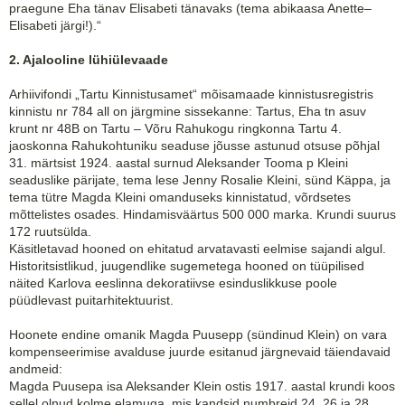
praegune Eha tänav Elisabeti tänavaks (tema abikaasa Anette–
Elisabeti järgi!).“
2. Ajalooline lühiülevaade
Arhiivifondi „Tartu Kinnistusamet“ mõisamaade kinnistusregistris
kinnistu nr 784 all on järgmine sissekanne: Tartus, Eha tn asuv
krunt nr 48B on Tartu – Võru Rahukogu ringkonna Tartu 4.
jaoskonna Rahukohtuniku seaduse jõusse astunud otsuse põhjal
31. märtsist 1924. aastal surnud Aleksander Tooma p Kleini
seaduslike pärijate, tema lese Jenny Rosalie Kleini, sünd Käppa, ja
tema tütre Magda Kleini omanduseks kinnistatud, võrdsetes
mõttelistes osades. Hindamisväärtus 500 000 marka. Krundi suurus
172 ruutsülda.
Käsitletavad hooned on ehitatud arvatavasti eelmise sajandi algul.
Historitsistlikud, juugendlike sugemetega hooned on tüüpilised
näited Karlova eeslinna dekoratiivse esinduslikkuse poole
püüdlevast puitarhitektuurist.
Hoonete endine omanik Magda Puusepp (sündinud Klein) on vara
kompenseerimise avalduse juurde esitanud järgnevaid täiendavaid
andmeid:
Magda Puusepa isa Aleksander Klein ostis 1917. aastal krundi koos
sellel olnud kolme elamuga, mis kandsid numbreid 24, 26 ja 28.