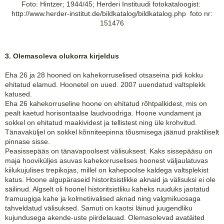
Foto: Hintzer; 1944/45; Herderi Instituudi fotokataloogist:
http://www.herder-institut.de/bildkatalog/bildkatalog.php foto nr:
151476
3. Olemasoleva olukorra kirjeldus
Eha 26 ja 28 hooned on kahekorruselised otsaseina pidi kokku
ehitatud elamud. Hoonetel on uued. 2007 uuendatud valtsplekk
katused.
Eha 26 kahekorruseline hoone on ehitatud rõhtpalkidest, mis on
pealt kaetud horisontaalse laudvoodriga. Hoone vundament ja
sokkel on ehitatud maakividest ja tellistest ning üle krohvitud.
Tänavaküljel on sokkel kõnniteepinna tõusmisega jäänud praktiliselt
pinnase sisse.
Peasissepääs on tänavapoolsest välisuksest. Kaks sissepääsu on
maja hooviküljes asuvas kahekorruselises hoonest väljaulatuvas
kiilukujulises trepikojas, millel on kahepoolse kaldega valtsplekist
katus. Hoone algupäraseid historitsistlikke aknaid ja välisuksi ei ole
säilinud. Algselt oli hoonel historitsistliku kaheks ruuduks jaotatud
framuugiga kahe ja kolmetiivalised aknad ning valgmikuosaga
tahveldatud välisuksed. Samuti on kaotsi läinud juugendliku
kujundusega akende-uste piirdelauad. Olemasolevad avatäited