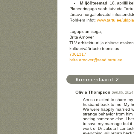
Miljööteemad
: 18. aprillil
Planeeringuga saab tutvuda Tartu 
tänava nurgal olevatel infostendide
Rohkem infot:
www.tartu.ee/uldpl
Lugupidamisega,
Brita Arnover
TLV arhitektuuri ja ehituse osako
kultuuriväärtuste teenistus
7361317
brita.arnover@raad.tartu.ee
Kommentaarid:
2
Olivia Thompson
Sep.09, 2024
Am so excited to share my 
husband back to me. My hu
We were happily married wi
strange behavior from him 
seeing someone else. I bec
to save my marriage but it 
work of Dr Jakuta I contac
everything will return bac