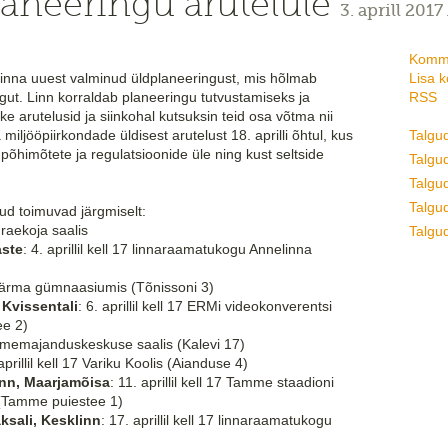
laneeringu arutelule
3. aprill 2017
Komme
u linna uuest valminud üldplaneeringust, mis hõlmab
Lisa 
gut. Linn korraldab planeeringu tutvustamiseks ja
RSS
ke arutelusid ja siinkohal kutsuksin teid osa võtma nii
iljööpiirkondade üldisest arutelust 18. aprilli õhtul, kus
Talgu
 põhimõtete ja regulatsioonide üle ning kust seltside
Talgud
Talgu
Talgud
lud toimuvad järgmiselt:
17 raekoja saalis
Talgud
aste
: 4. aprillil kell 17 linnaraamatukogu Annelinna
18 Härma gümnaasiumis (Tõnissoni 3)
 Kvissentali
: 6. aprillil kell 17 ERMi videokonverentsi
ee 2)
7 loomemajanduskeskuse saalis (Kalevi 17)
aprillil kell 17 Variku Koolis (Aianduse 4)
inn, Maarjamõisa
: 11. aprillil kell 17 Tamme staadioni
(Tamme puiestee 1)
ksali, Kesklinn
: 17. aprillil kell 17 linnaraamatukogu