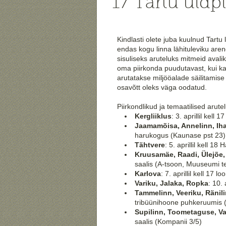
17 Tartu üldp
Kindlasti olete juba kuulnud Tart
endas kogu linna lähituleviku aren
sisuliseks aruteluks mitmeid avalik
oma piirkonda puudutavast, kui ka m
arutatakse miljööalade säilitamise
osavõtt oleks väga oodatud.
Piirkondlikud ja temaatilised arute
Kergliiklus
: 3. aprillil kell 
Jaamamõisa, Annelinn, Ih
harukogus (Kaunase pst 23)
Tähtvere
: 5. aprillil kell 
Kruusamäe, Raadi, Ülejõe,
saalis (A-tsoon, Muuseumi t
Karlova
: 7. aprillil kell 1
Variku, Jalaka, Ropka
: 10. 
Tammelinn, Veeriku, Ränil
tribüünihoone puhkeruumis 
Supilinn, Toometaguse, Va
saalis (Kompanii 3/5)