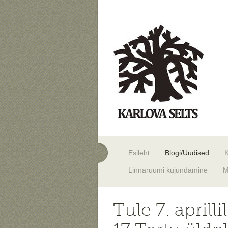
Esileht
Blogi/Uudised
Linnaruumi kujundamine
M
Tule 7. april