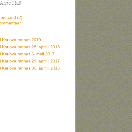
Arne Hall
ntaarid (
2
)
kommentaar
d Karlova rannas 2019
 Karlova rannas 28. aprillil 2018
d Karlova rannas 6. mail 2017
 Karlova rannas 29. aprillil 2017
 Karlova rannas 30. aprillil 2016