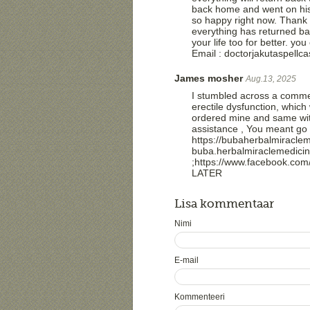
back home and went on his
so happy right now. Thank
everything has returned b
your life too for better. 
Email : doctorjakutaspell
James mosher
Aug.13, 2025
I stumbled across a commen
erectile dysfunction, which
ordered mine and same wit
assistance , You meant go 
https://bubaherbalmiraclem
buba.herbalmiraclemedici
;https://www.facebook.co
LATER
Lisa kommentaar
Nimi
E-mail
Kommenteeri