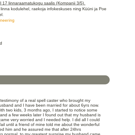
 kell 17 linnaraamatukogu saalis (Kompanii 3/5).
linna kodulehel, raekoja infokeskuses ning Küüni ja Poe
l.
aneering
nd
testimony of a real spell caster who brought my
sband and I have been married for about 6yrs now.
th two kids, 3 months ago, I started to notice some
and a few weeks later I found out that my husband is
ame very worried and I needed help. I did all I could
fail until a friend of mine told me about the wonderful
ted him and he assured me that after 24hrs
k to normal, to my greatest surprise my husband came