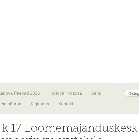
Karlova Päevad 2026
Karlova linnaosa
Selts
eie sõbrad
Kirjandus
Kontakt
lil k 17 Loomemajanduskesk