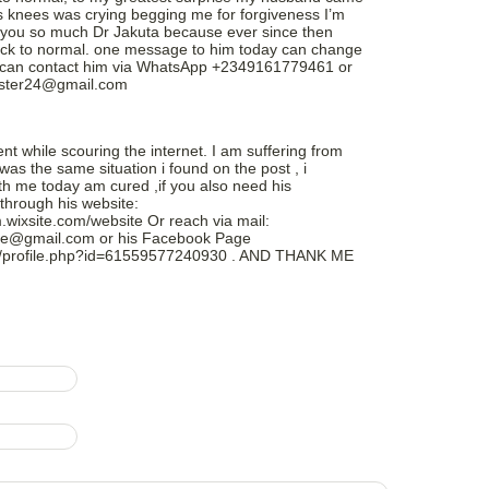
 knees was crying begging me for forgiveness I’m
 you so much Dr Jakuta because ever since then
ack to normal. one message to him today can change
you can contact him via WhatsApp +2349161779461 or
caster24@gmail.com
t while scouring the internet. I am suffering from
 was the same situation i found on the post , i
h me today am cured ,if you also need his
through his website:
.wixsite.com/website Or reach via mail:
ne@gmail.com or his Facebook Page
m/profile.php?id=61559577240930 . AND THANK ME