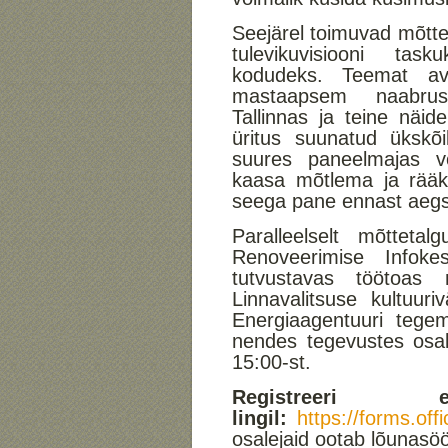
Seejärel toimuvad mõttet
tulevikuvisiooni tas
kodudeks. Teemat a
mastaapsem naabrusk
Tallinnas ja teine näid
üritus suunatud ükskõ
suures paneelmajas v
kaasa mõtlema ja rääki
seega pane ennast aegsas
Paralleelselt mõtteta
Renoveerimise Infokes
tutvustavas töötoas 
Linnavalitsuse kultuuri
Energiaagentuuri tegem
nendes tegevustes osale
15:00-st.
Registreeri
lingil:
https://forms.o
osalejaid ootab lõunasö