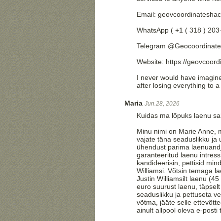
Email: geovcoordinatesha
WhatsApp ( +1 ( 318 ) 203
Telegram @Geocoordinate
Website: https://geovcoord
I never would have imagined
after losing everything to 
Maria
Jun.28, 2026
Kuidas ma lõpuks laenu sai
Minu nimi on Marie Anne, m
vajate täna seaduslikku ja 
ühendust parima laenuandja
garanteeritud laenu intre
kandideerisin, pettisid mind
Williamsi. Võtsin temaga l
Justin Williamsilt laenu (4
euro suurust laenu, täpselt
seaduslikku ja pettuseta v
võtma, jääte selle ettevõtt
ainult allpool oleva e-post