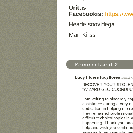
Üritus
Facebookis:
https://w
Heade soovidega
Mari Kirss
Kommentaarid:
2
Lucy Flores lucyflores
Jun.27
RECOVER YOUR STOLEN C
"WIZARD GEO COORDIN
I am writing to sincerely e
assistance during a very dif
dedication in helping me re
they remained professional
difficult technical topics 
happening. Thank you once 
help and wish you continue
services to anyone who n