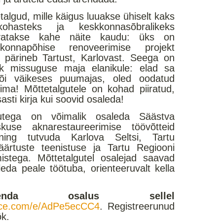
algud, mille käigus luuakse ühiselt kaks
kukohasteks ja keskkonnasõbralikeks
vatakse kahe näite kaudu: üks on
onnapõhise renoveerimise projekt
e pärineb Tartust, Karlovast. Seega on
ik missuguse maja elanikule: elad sa
õi väikeses puumajas, oled oodatud
ma! Mõttetalgutele on kohad piiratud,
ti kirja kui soovid osaleda!
lgutega on võimalik osaleda Säästva
kuse aknarestaureerimise töövõtteid
ning tutvuda Karlova Seltsi, Tartu
väärtuste teenistuse ja Tartu Regiooni
istega. Mõttetalgutel osalejad saavad
da peale töötuba, orienteeruvalt kella
 enda osalus sellel
ffice.com/e/AdPe5ecCC4
. Registreerunud
ök.