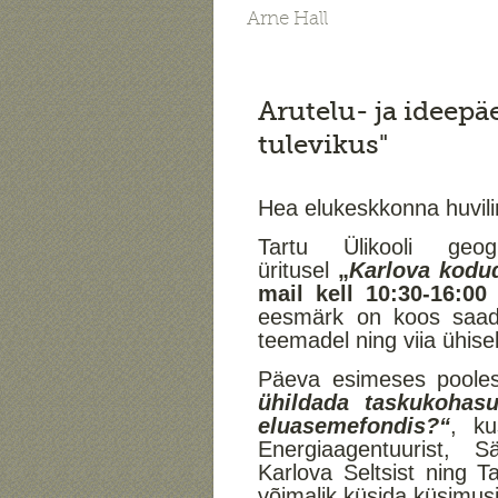
Arne Hall
Arutelu- ja ideepä
tulevikus"
Hea elukeskkonna huvili
Tartu Ülikooli geo
üritusel
„
Karlova kodud
mail kell 10:30-16:0
eesmärk on koos saad
teemadel ning viia ühise
Päeva esimeses pooles
ühildada taskukohasu
eluasemefondis?“
,
ku
Energiaagentuurist, S
Karlova Seltsist ning Ta
võimalik küsida küsimusi