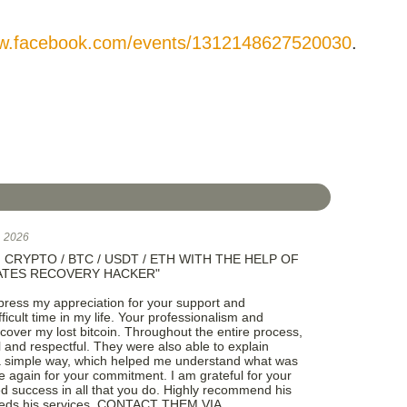
ww.facebook.com/events/1312148627520030
.
, 2026
RYPTO / BTC / USDT / ETH WITH THE HELP OF
ATES RECOVERY HACKER"
xpress my appreciation for your support and
ficult time in my life. Your professionalism and
cover my lost bitcoin. Throughout the entire process,
 and respectful. They were also able to explain
in a simple way, which helped me understand what was
again for your commitment. I am grateful for your
d success in all that you do. Highly recommend his
eeds his services. CONTACT THEM VIA