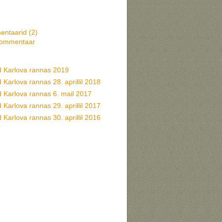
ntaarid (
2
)
kommentaar
d Karlova rannas 2019
 Karlova rannas 28. aprillil 2018
d Karlova rannas 6. mail 2017
 Karlova rannas 29. aprillil 2017
 Karlova rannas 30. aprillil 2016