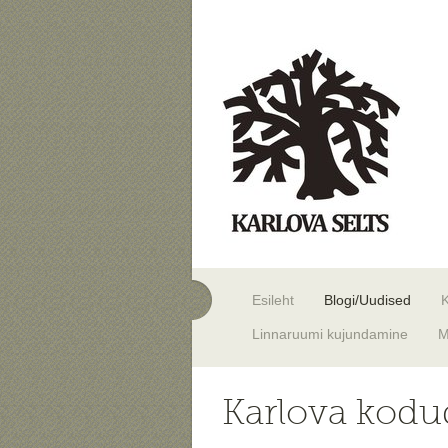
Esileht
Blogi/Uudised
Linnaruumi kujundamine
M
Karlova kodud