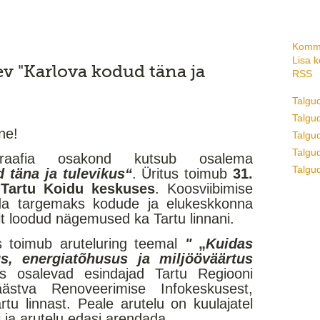
Komme
Lisa 
ev "Karlova kodud täna ja
RSS
Talgu
Talgud
ne!
Talgu
Talgud
graafia osakond kutsub osalema
Talgud
 täna ja tulevikus“
. Üritus toimub
31.
0 Tartu Koidu keskuses
. Koosviibimise
a targemaks kodude ja elukeskkonna
lt loodud nägemused ka Tartu linnani.
 toimub aruteluring teemal
"
„
Kuidas
s, energiatõhusus ja miljööväärtus
s osalevad esindajad Tartu Regiooni
äästva Renoveerimise Infokeskusest,
rtu linnast. Peale arutelu on kuulajatel
 ja arutelu edasi arendada.