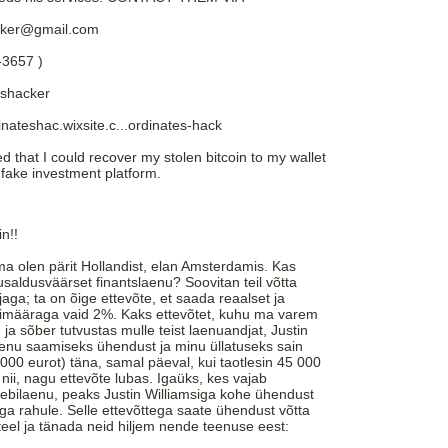
cker@gmail.com
-3657 )
shacker
inateshac.wixsite.c...ordinates-hack
 that I could recover my stolen bitcoin to my wallet
a fake investment platform.
n!!
a olen pärit Hollandist, elan Amsterdamis. Kas
usaldusväärset finantslaenu? Soovitan teil võtta
ga; ta on õige ettevõte, et saada reaalset ja
ssimääraga vaid 2%. Kaks ettevõtet, kuhu ma varem
 ja sõber tutvustas mulle teist laenuandjat, Justin
aenu saamiseks ühendust ja minu üllatuseks sain
5 000 eurot) täna, samal päeval, kui taotlesin 45 000
 nii, nagu ettevõte lubas. Igaüks, kes vajab
eebilaenu, peaks Justin Williamsiga kohe ühendust
ega rahule. Selle ettevõttega saate ühendust võtta
i teel ja tänada neid hiljem nende teenuse eest: